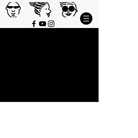
Fale conosco:
vamosquevenimosbrasil@gmail.com
Vamos que Venimos Brasil. 2026.