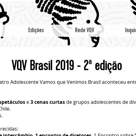
Edições
Rede VQV
Inqui
VQV Brasil 2019 - 2ª edição
Teatro Adolescente Vamos que Venimos Brasil aconteceu entr
spetáculos
e
3 cenas curtas
de grupos adolescentes de div
hile.
s.
recidas:
e intercâmbio
,
1 encontro de diretores
, 1 Encontro sobre