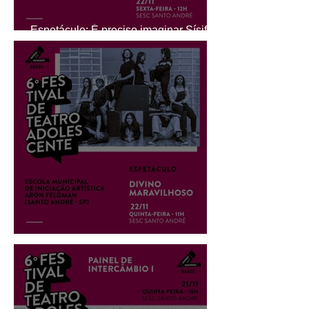
Espetáculo: É preciso imaginar Sísifo
feliz
Espetáculo: Divino Maravilhoso